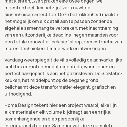
met klanten. „We spraken elke twee dagen, we
moesten heel flexibel zijn”, vertrouwt de
binnenhuisarchitect toe. Deze betrokkenheid maakte
het mogelijk om elk detail aan te passen zonder de
algehele samenhang te verbreken, met inachtneming
van een uitzonderlijke deadline: negen maanden voor
een totale renovatie, inclusief sloop, reconstructie van
muren, technieken, timmerwerk en afwerkingen.
Vandaag weerspiegelt de villa volledig de aanvankelijke
ambitie: een interieur dat eigentijds, warm, open en
perfect aangepast is aan het gezinsleven. De SieMatic-
keuken, het middelpunt op de begane grond,
belichaamt deze transformatie: elegant, grafisch en
uitnodigend.
Home Design tekent hier een project waarbij elke lijn,
elk materiaal en elk volume bijdraagt aan een rijke,
samenhangende en diep persoonlijke
interieurarchitectuur. Samengevat, deze complete