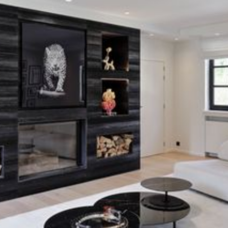
Gelegen in een groene omgeving in Grez-Doiceau,
verbergt deze villa met klassieke charme een interieur
dat in het verleden bevroren was. Toen dit jonge stel
zich, midden in de gezinsontwikkeling, daar
projecteerde, was het duidelijk: achter de schoonheid
van de plek moest de ruimte volledig opnieuw worden
ontworpen om te beantwoorden aan een meer open,
heldere en resoluut eigentijdse manier van leven.
Home Design ondersteunde eigenaren vanaf de eerste
gedachten, zelfs vóór de aankoop, om de haalbaarheid
te beoordelen en een samenhangende visie te
definiëren. Het project werd vervolgens ontworpen als
een globale transformatie: volledige opening van de
begane grond, totale herstructurering van de eerste
verdieping, totale herstructurering van de eerste
verdieping, indeling van de zolder, creatie van een
zwarte SieMatic-keuken in Nero Marquina-marmer, op