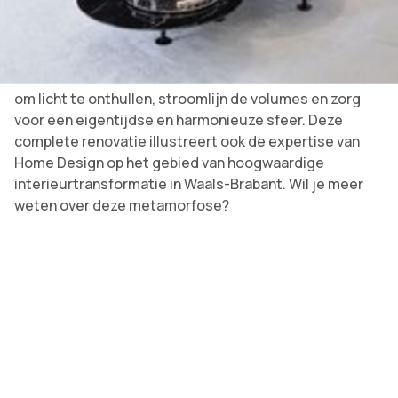
maat gemaakt timmerwerk, nieuw parket, nieuw parket,
nieuwe plafonds, nieuwe plafonds, nieuwe plafonds,
nieuwe plafonds, nieuwe plafonds, kleedkamer,
lichtmarmeren badkamer... zoveel interventies bedoeld
om licht te onthullen, stroomlijn de volumes en zorg
voor een eigentijdse en harmonieuze sfeer. Deze
complete renovatie illustreert ook de expertise van
Home Design op het gebied van hoogwaardige
interieurtransformatie in Waals-Brabant. Wil je meer
weten over deze metamorfose?