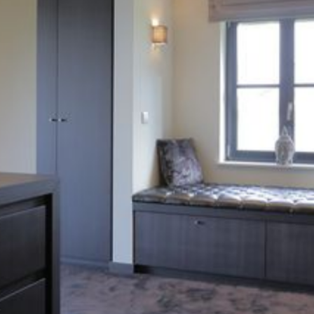
Implantée au cœur d’un environnement naturel à
Bonlez, cette villa au caractère classique appartient à
des propriétaires d’une cinquantaine d’années,
sensibles à l’élégance intemporelle et au confort d’un
intérieur parfaitement structuré. Habitués à vivre dans
une maison au style traditionnel, ils souhaitaient en
faire évoluer l’atmosphère sans en renier l’identité.
Plus qu’une rénovation lourde, l’intervention de Home
Design s’inscrit dans une démarche d’habillage global,
où chaque espace est repensé à travers le mobilier sur
mesure, sans modifier la structure existante du
bâtiment.
L’enjeu était clair : moderniser l’ensemble tout en
respectant l’âme initiale de la maison. Le parti pris
s’oriente ainsi vers un classique revisité, élégant et
intemporel, loin d’un registre contemporain radical.