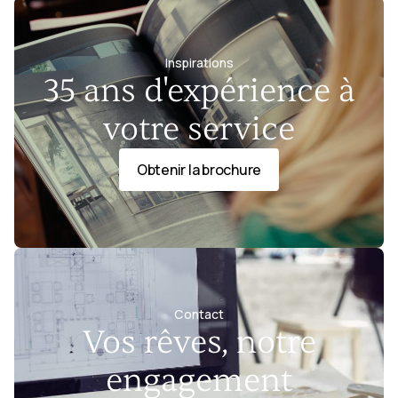
Inspirations
35 ans d'expérience à
votre service
Obtenir la brochure
Contact
Vos rêves, notre
engagement